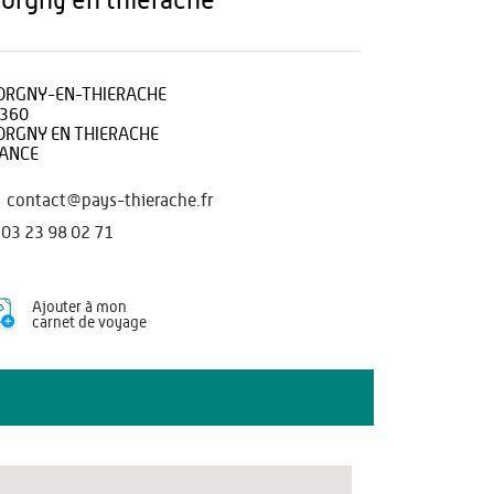
morgny en thierache
RGNY-EN-THIERACHE
360
RGNY EN THIERACHE
ANCE
contact@pays-thierache.fr
03 23 98 02 71
Ajouter à mon
carnet de voyage