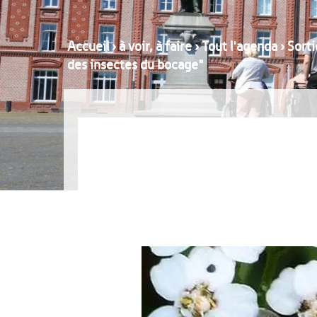
Accueil
›
à voir, à faire
›
Tout l'agenda
›
Sort
des insectes du bocage"