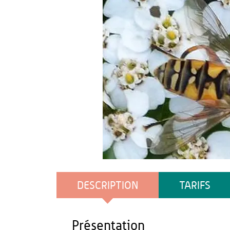
OT du Pays de Thiérache
DESCRIPTION
TARIFS
Présentation