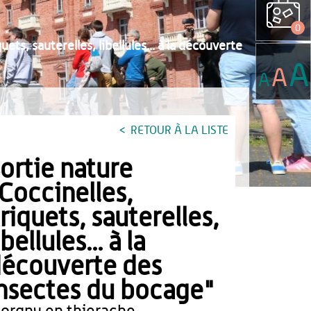
0
ets, sauterelles, libellules... à la découverte
A
A
A
RETOUR À LA LISTE
ortie nature
Coccinelles,
riquets, sauterelles,
ibellules... à la
écouverte des
nsectes du bocage"