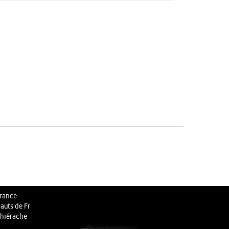
rance
auts de Fr
hiérache