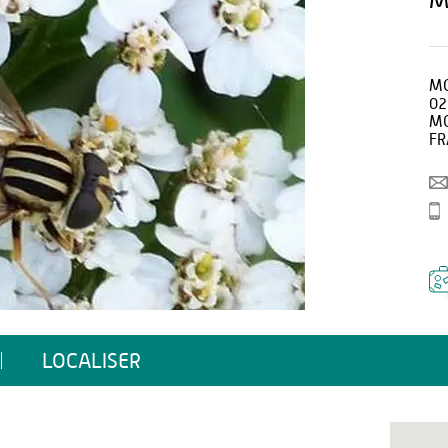
MO
02
MO
FR
LOCALISER