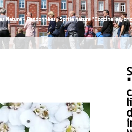
ies Nature - Randonnées
›
Sortie nature "Coccinelles, criqu
S
"
c
l
d
i