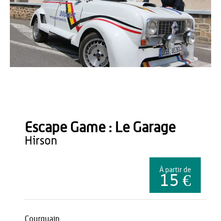
Agence Aisne Tourisme
Escape Game : Le Garage
hirson
À partir de
15 €
Courquain