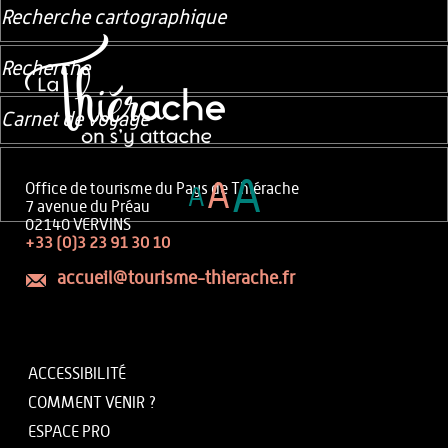
Recherche cartographique
Recherche
Carnet de voyage
A
A
Office de tourisme du Pays de Thiérache
A
7 avenue du Préau
02140 VERVINS
+33 (0)3 23 91 30 10
accueil@tourisme-thierache.fr
ACCESSIBILITÉ
COMMENT VENIR ?
ESPACE PRO