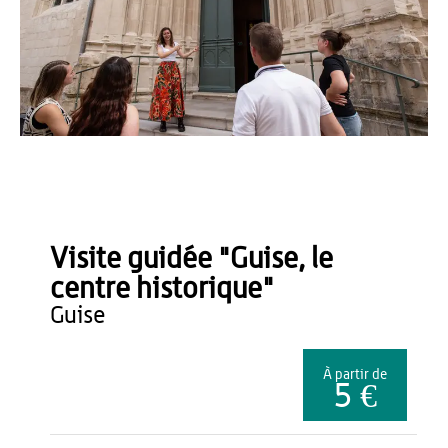
©OT TH - Loïc RIDOU
Visite guidée "Guise, le
centre historique"
guise
À partir de
5 €