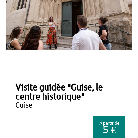
©OT TH - Loïc RIDOU
Visite guidée "Guise, le
centre historique"
guise
À partir de
5 €