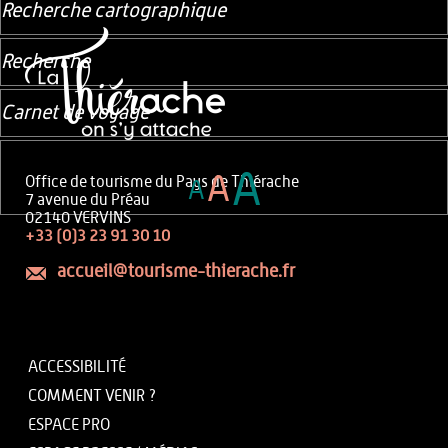
Recherche cartographique
Recherche
Carnet de voyage
A
A
Office de tourisme du Pays de Thiérache
A
7 avenue du Préau
02140 VERVINS
+33 (0)3 23 91 30 10
accueil@tourisme-thierache.fr
ACCESSIBILITÉ
COMMENT VENIR ?
ESPACE PRO