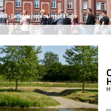
elo3
›
Carnet de route de Hirson à Guise
C
H
02