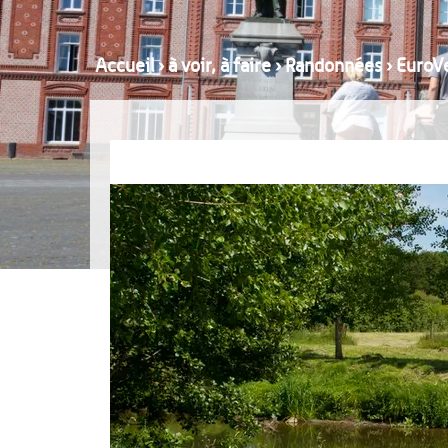
Accueil
›
à voir, à faire
›
Randonnées
›
EuroV