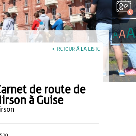
0
A
A
A
RETOUR À LA LISTE
arnet de route de
irson à Guise
hirson
500