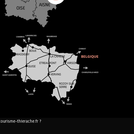
tourisme-thierache.fr ?
COOKIES ET DONNÉES PERSONNELLES
PLAN DU SITE