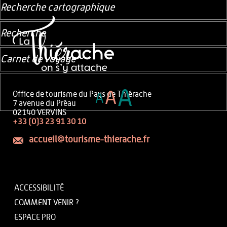
Recherche cartographique
Recherche
Carnet de voyage
A
A
Office de tourisme du Pays de Thiérache
A
7 avenue du Préau
02140 VERVINS
+33 (0)3 23 91 30 10
accueil@tourisme-thierache.fr
ACCESSIBILITÉ
COMMENT VENIR ?
ESPACE PRO