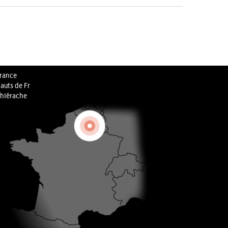
rance
auts de Fr
hiérache