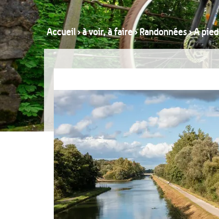
Accueil
›
à voir, à faire
›
Randonnées
›
A pied