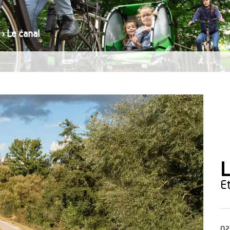
›
Le canal
L
02