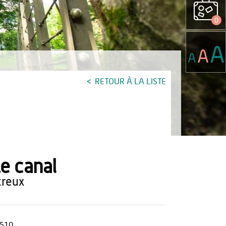
0
A
A
A
RETOUR À LA LISTE
e canal
etreux
510