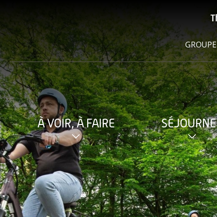
T
GROUPE
À VOIR, À FAIRE
SÉJOURNE