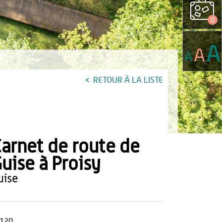
0
A
A
A
RETOUR À LA LISTE
arnet de route de
uise à Proisy
guise
120