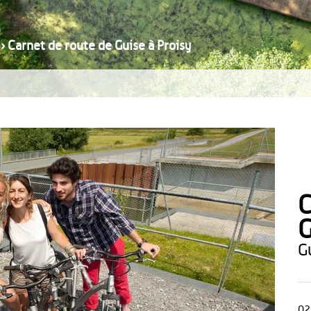
›
Carnet de route de Guise à Proisy
C
G
02