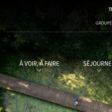
T
GROUPE
À VOIR, À FAIRE
SÉJOURNE