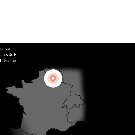
rance
auts de Fr
hiérache