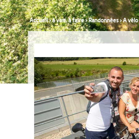
Accueil
›
à voir, à faire
›
Randonnées
›
A vélo