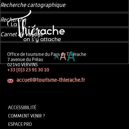
Recherche cartographique
Recherche
Carnet de voyage
A
A
Office de tourisme du Pays de Thiérache
A
7 avenue du Préau
02140 VERVINS
+33 (0)3 23 91 30 10
accueil@tourisme-thierache.fr
ACCESSIBILITÉ
COMMENT VENIR ?
ESPACE PRO