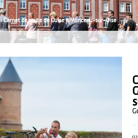
›
Carnet de route de Guise à Monceau-sur-Oise
C
G
s
02