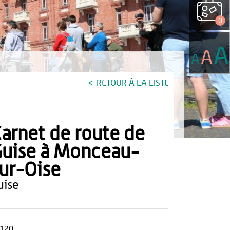
0
A
A
A
RETOUR À LA LISTE
arnet de route de
uise à Monceau-
ur-Oise
guise
120