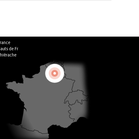
rance
auts de Fr
hiérache