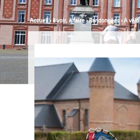
Accueil
›
à voir, à faire
›
Randonnées
›
A vélo