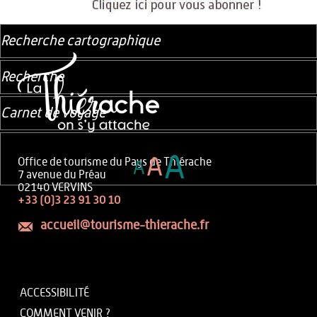
Recherche cartographique
Recherche
Carnet de voyage
A
A
Office de tourisme du Pays de Thiérache
A
7 avenue du Préau
02140 VERVINS
+33 (0)3 23 91 30 10
accueil@tourisme-thierache.fr
ACCESSIBILITÉ
COMMENT VENIR ?