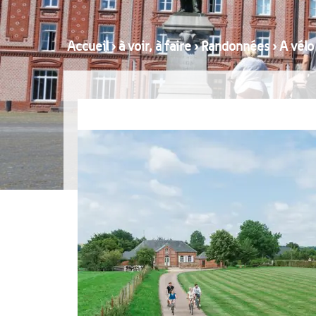
Accueil
›
à voir, à faire
›
Randonnées
›
A vélo