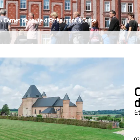
›
Carnet de route d'Etréaupont à Guise
C
d
02