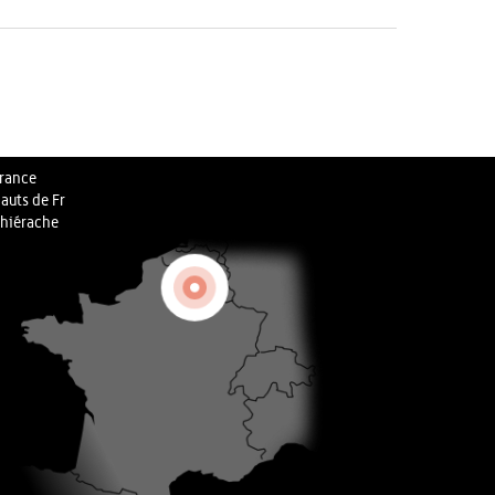
rance
auts de Fr
hiérache