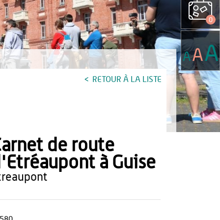
0
A
A
A
RETOUR À LA LISTE
arnet de route
'Etréaupont à Guise
etreaupont
580