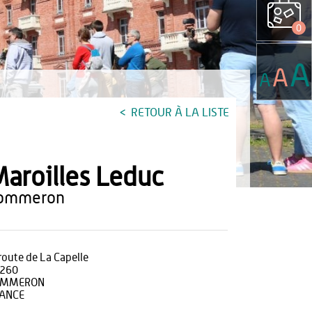
0
A
A
A
RETOUR À LA LISTE
aroilles Leduc
sommeron
 route de La Capelle
260
OMMERON
ANCE