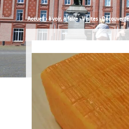
Accueil
›
à voir, à faire
›
Visites
›
Découverte 