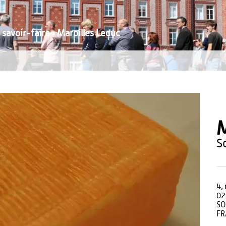
savoir-faire
›
Maroilles Leduc
M
4,
02
S
FR