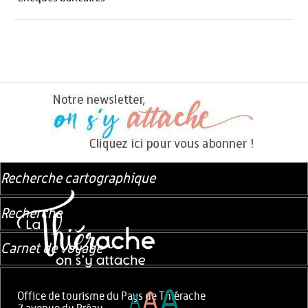
Recherche cartographique
Recherche
Carnet de voyage
A
A
Office de tourisme du Pays de Thiérache
A