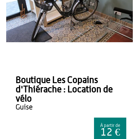
OT du Pays de Thiérache
Boutique Les Copains
d'Thiérache : Location de
vélo
guise
À partir de
12 €