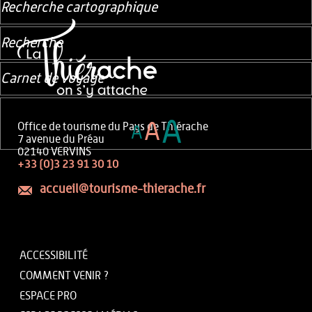
Recherche cartographique
Recherche
Carnet de voyage
A
A
Office de tourisme du Pays de Thiérache
A
7 avenue du Préau
02140 VERVINS
+33 (0)3 23 91 30 10
accueil@tourisme-thierache.fr
ACCESSIBILITÉ
COMMENT VENIR ?
ESPACE PRO