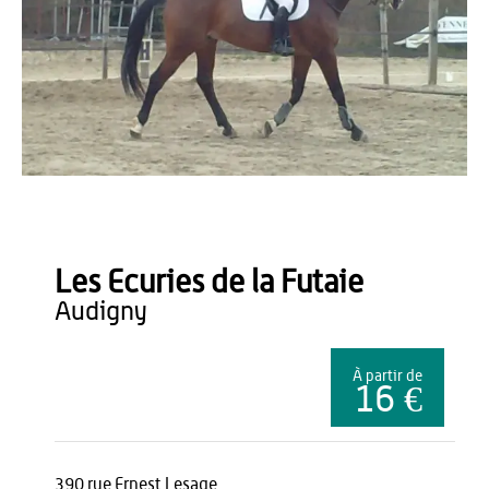
OT du Pays de Thiérache
Les Ecuries de la Futaie
audigny
À partir de
16 €
390 rue Ernest Lesage