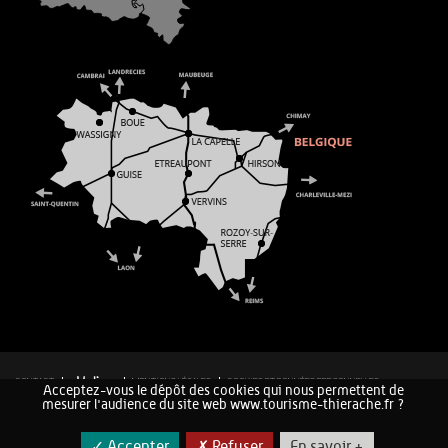
CONTACT
MENTIONS LÉGALES
COOKIES ET DONNÉES PERSONNELLES
Acceptez-vous le dépôt des cookies qui nous permettent de
PLAN DU SITE
mesurer l'audience du site web www.tourisme-thierache.fr ?
✓ Accepter
✗ Refuser
En savoir +