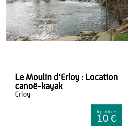
OT du Pays de Thiérache
Le Moulin d'Erloy : Location
canoë-kayak
erloy
À partir de
10 €