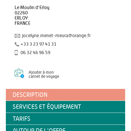
Le Moulin d'Erloy
02260
ERLOY
FRANCE
jocelyne.menet-meura@orange.fr
+33 3 23 97 41 31
06 32 46 96 59
Ajouter à mon
carnet de voyage
DESCRIPTION
SERVICES ET ÉQUIPEMENT
TARIFS
AUTOUR DE L'OFFRE