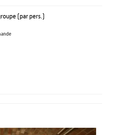
groupe (par pers.)
mande