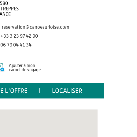
580
TREPPES
ANCE
reservation@canoesurloise.com
+33 3 23 97 42 90
06 79 04 41 34
Ajouter à mon
carnet de voyage
E L'OFFRE
LOCALISER