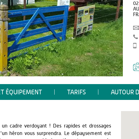
02
AU
FR
ET ÉQUIPEMENT
TARIFS
AUTOUR D
 un cadre verdoyant ! Des rapides et drossages
 d'un héron vous surprendra. Le dépaysement est