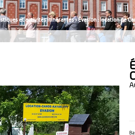
stiques et activités itinérantes
›
Évasion : location de C
É
C
Ba