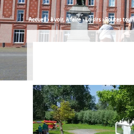
Accueil
›
à voir, à faire
›
Loisirs
›
Routes touri