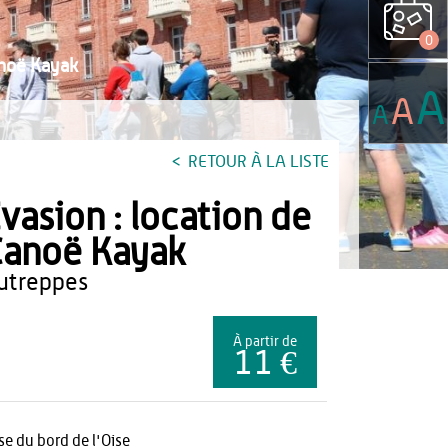
0
anoë Kayak
A
A
A
RETOUR À LA LISTE
vasion : location de
anoë Kayak
autreppes
À partir de
11 €
se du bord de l'Oise