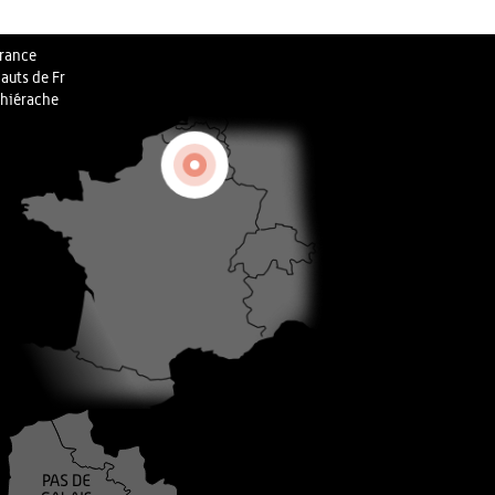
rance
auts de Fr
hiérache