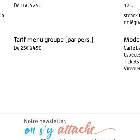
De 16€ à 25€
12 €
la
steack 
riz lég
Tarif menu groupe (par pers.)
Modes
De 25€ à 45€
Carte b
Espèce
Tickets
Vireme