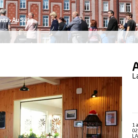
nts
›
Au Sulky
A
1 
02
LA