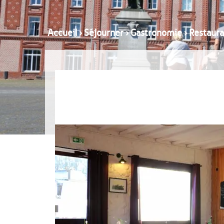
Accueil
›
Séjourner
›
Gastronomie
›
Restaura