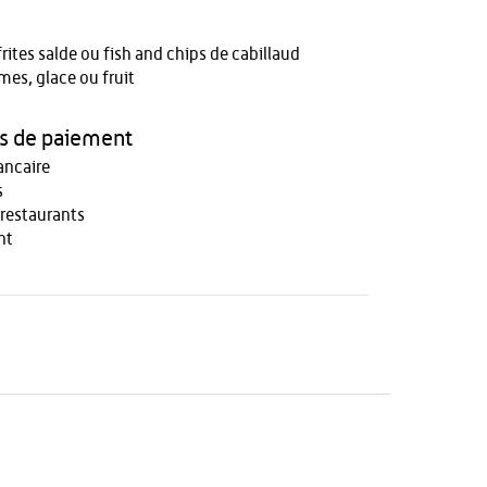
frites salde ou fish and chips de cabillaud
umes, glace ou fruit
 de paiement
ancaire
s
 restaurants
nt