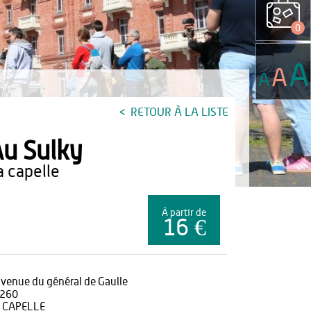
0
A
A
A
RETOUR À LA LISTE
u Sulky
la capelle
À partir de
16 €
avenue du général de Gaulle
260
 CAPELLE