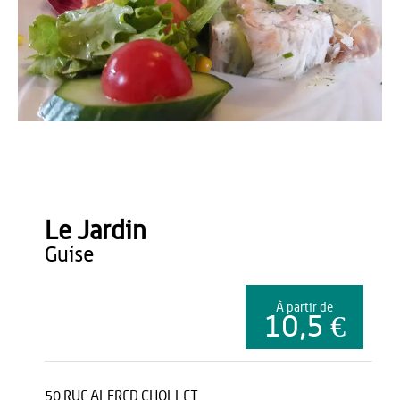
OT du Pays de Thiérache
Le Jardin
guise
À partir de
10,5 €
50 RUE ALFRED CHOLLET