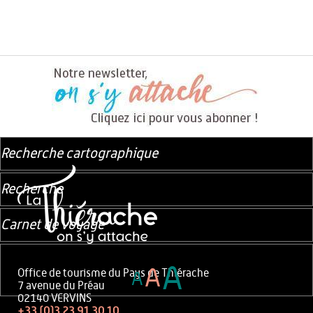
Recherche cartographique
Recherche
Carnet de voyage
A
A
Office de tourisme du Pays de Thiérache
A
7 avenue du Préau
02140 VERVINS
+33 (0)3 23 91 30 10