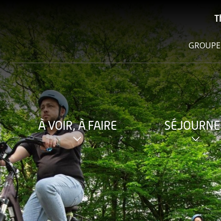
T
GROUPE
À VOIR, À FAIRE
SÉJOURNE