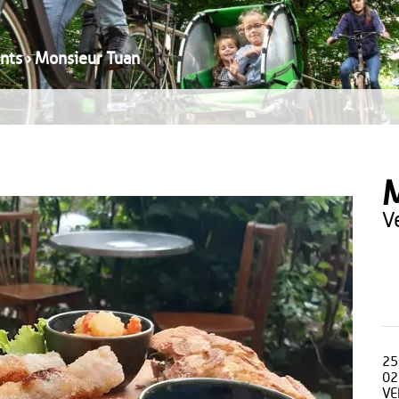
nts
›
Monsieur Tuan
M
25
02
VE