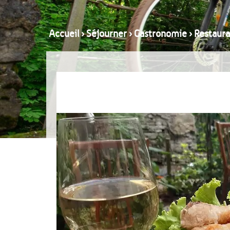
Accueil
›
Séjourner
›
Gastronomie
›
Restaura