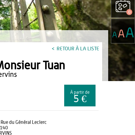
0
A
A
A
RETOUR À LA LISTE
onsieur Tuan
vervins
À partir de
5 €
 Rue du Général Leclerc
140
RVINS