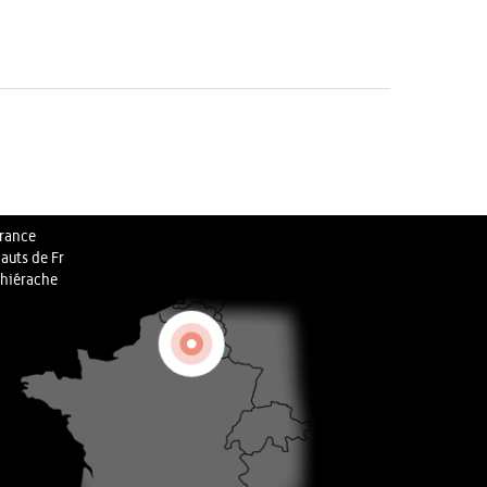
rance
auts de Fr
hiérache