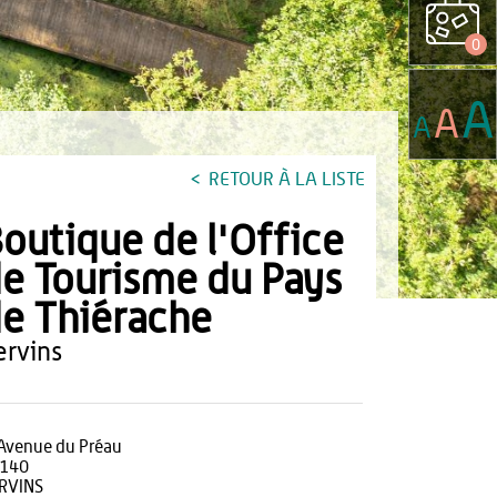
0
A
A
A
RETOUR À LA LISTE
outique de l'Office
e Tourisme du Pays
e Thiérache
vervins
 Avenue du Préau
140
RVINS