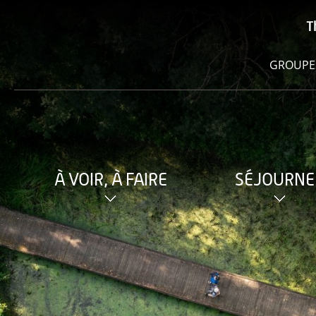
T
GROUPE
À VOIR, À FAIRE
SÉJOURNE