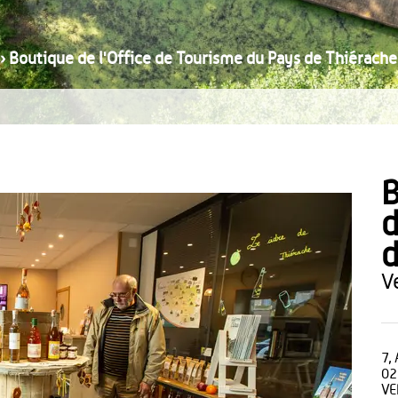
›
Boutique de l'Office de Tourisme du Pays de Thiérache
B
d
d
7,
02
VE