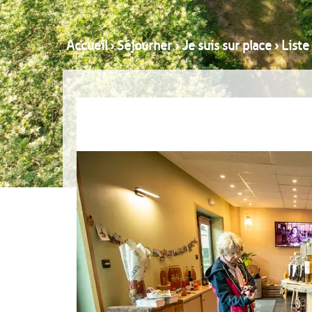
Accueil
›
Séjourner
›
Je suis sur place
›
Liste