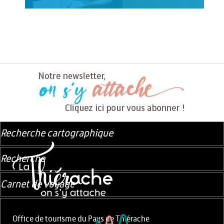
Recherche cartographique
Recherche
Carnet de voyage
A
A
Office de tourisme du Pays de Thiérache
A