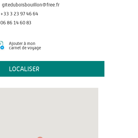
giteduboisbouillon@free.fr
+33 3 23 97 46 64
06 86 14 60 83
Ajouter à mon
carnet de voyage
LOCALISER