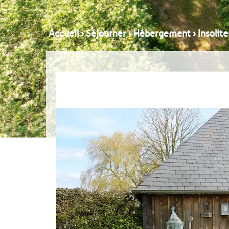
Accueil
›
Séjourner
›
Hébergement
›
Insolite