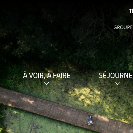
T
GROUPE
À VOIR, À FAIRE
SÉJOURNE