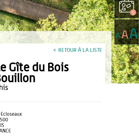
0
A
A
A
RETOUR À LA LISTE
e Gîte du Bois
ouillon
ohis
 Ecloseaux
500
IS
ANCE