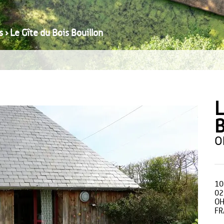
s
›
Le Gîte du Bois Bouillon
L
B
10
02
OH
FR