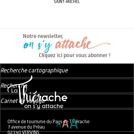
SAINT-MICHEL
Recherche cartographique
Recherche
Carnet de voyage
A
A
Office de tourisme du Pays de Thiérache
A
7 avenue du Préau
02140 VERVINS